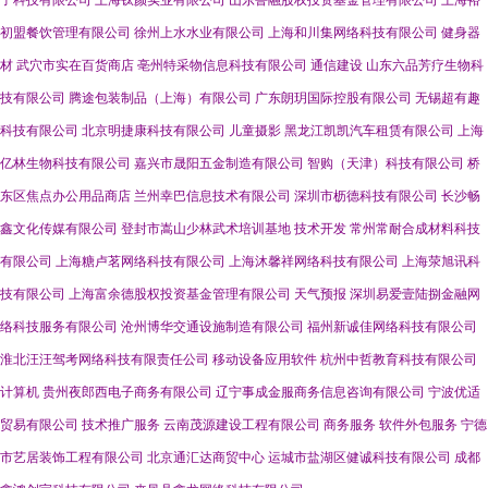
子科技有限公司
上海钛颜实业有限公司
山东鲁融股权投资基金管理有限公司
上海裕
初盟餐饮管理有限公司
徐州上水水业有限公司
上海和川集网络科技有限公司
健身器
材
武穴市实在百货商店
亳州特采物信息科技有限公司
通信建设
山东六品芳疗生物科
技有限公司
腾途包装制品（上海）有限公司
广东朗玥国际控股有限公司
无锡超有趣
科技有限公司
北京明捷康科技有限公司
儿童摄影
黑龙江凯凯汽车租赁有限公司
上海
亿林生物科技有限公司
嘉兴市晟阳五金制造有限公司
智购（天津）科技有限公司
桥
东区焦点办公用品商店
兰州幸巴信息技术有限公司
深圳市枥德科技有限公司
长沙畅
鑫文化传媒有限公司
登封市嵩山少林武术培训基地
技术开发
常州常耐合成材料科技
有限公司
上海糖卢茗网络科技有限公司
上海沐馨祥网络科技有限公司
上海荥旭讯科
技有限公司
上海富余德股权投资基金管理有限公司
天气预报
深圳易爱壹陆捌金融网
络科技服务有限公司
沧州博华交通设施制造有限公司
福州新诚佳网络科技有限公司
淮北汪汪驾考网络科技有限责任公司
移动设备应用软件
杭州中哲教育科技有限公司
计算机
贵州夜郎西电子商务有限公司
辽宁事成金服商务信息咨询有限公司
宁波优适
贸易有限公司
技术推广服务
云南茂源建设工程有限公司
商务服务
软件外包服务
宁德
市艺居装饰工程有限公司
北京通汇达商贸中心
运城市盐湖区健诚科技有限公司
成都