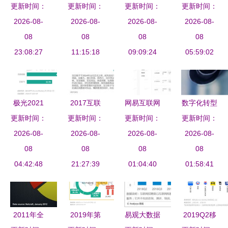
引领项目开
更新时间：
更新时间：
可靠,天翼
联网项目营
更新时间：
报】创新数
更新时间：
2026-08-
发的先锋
云对象存储
2026-08-
销公司排行
2026-08-
字运营引领
2026-08-
08
助力数据高
08
驱动数据服
08
行业发展，
08
23:08:27
效存储与管
11:15:18
务的新引擎
09:09:24
和欣运达亮
05:59:02
理
相智能建筑
展智领未来
极光2021
2017互联
网易互联网
数字化转型
更新时间：
年Q3移动
网母婴消费
更新时间：
产品数据中
更新时间：
更新时间：
新路径 家
互联网行业
2026-08-
红利遍地，
2026-08-
台实践 构
2026-08-
具企业如何
2026-08-
数据研究报
08
市场大数据
08
建一体化数
08
借力互联网
08
告 趋势与
04:42:48
告诉你该怎
21:27:39
据服务新范
01:04:40
数据服务打
01:58:41
洞察
么领取
式
造智能工厂
2011年全
2019年第
易观大数据
2019Q2移